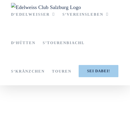
Zum
Inhalt
D‘EDELWEISSER
S‘VEREINSLEBEN
springen
D‘HÜTTEN
S’TOURENBIACHL
SEI DABEI!
S‘KRÄNZCHEN
TOUREN