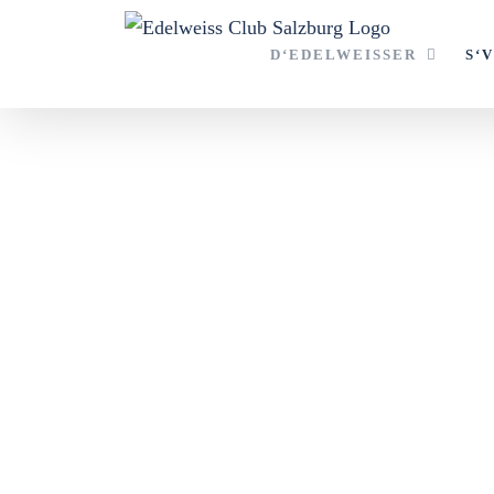
Zum
Inhalt
D‘EDELWEISSER
S‘
springen