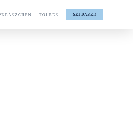
SEI DABEI!
S‘KRÄNZCHEN
TOUREN