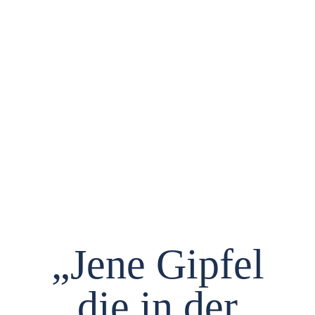
Die Welt
der
Edelweisser.
„Jene Gipfel
die in der