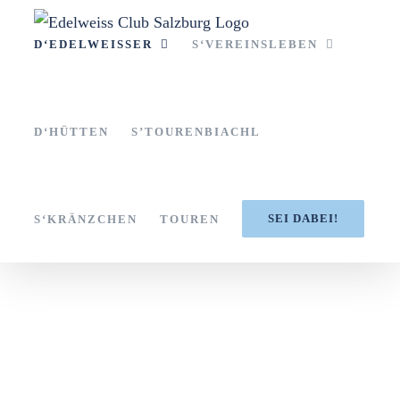
Zum
Inhalt
D‘EDELWEISSER
S‘VEREINSLEBEN
springen
D‘HÜTTEN
S’TOURENBIACHL
SEI DABEI!
S‘KRÄNZCHEN
TOUREN