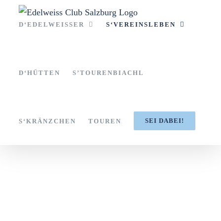
Zum
Inhalt
D‘EDELWEISSER
S‘VEREINSLEBEN
springen
D‘HÜTTEN
S’TOURENBIACHL
SEI DABEI!
S‘KRÄNZCHEN
TOUREN