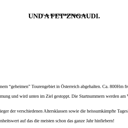
UND A FET’ZNGAUDI.
Zwoa Brett’ln, 800 Höhenmeter.
einem “geheimen” Tourengebiet in Österreich abgehalten. Ca. 800Hm f
mung und wird unten im Ziel gestoppt. Die Startnummern werden am Vo
eger der verschiedenen Altersklassen sowie die heissumkämpfte Tagesb
tenheitswert auf das die meisten schon das ganze Jahr hinfiebern!