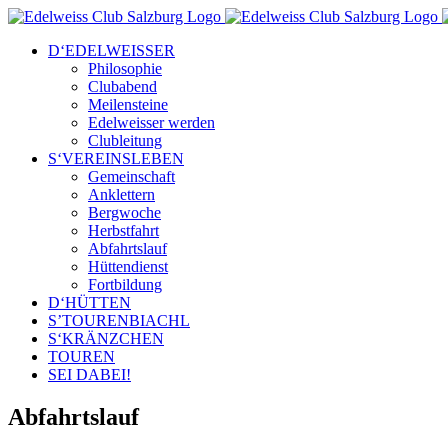
Zum
Inhalt
D‘EDELWEISSER
springen
Philosophie
Clubabend
Meilensteine
Edelweisser werden
Clubleitung
S‘VEREINSLEBEN
Gemeinschaft
Anklettern
Bergwoche
Herbstfahrt
Abfahrtslauf
Hüttendienst
Fortbildung
D‘HÜTTEN
S’TOURENBIACHL
S‘KRÄNZCHEN
TOUREN
SEI DABEI!
Abfahrtslauf