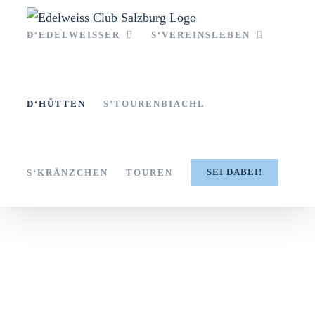
Zum
Inhalt
D‘EDELWEISSER
S‘VEREINSLEBEN
springen
D‘HÜTTEN
S’TOURENBIACHL
SEI DABEI!
S‘KRÄNZCHEN
TOUREN