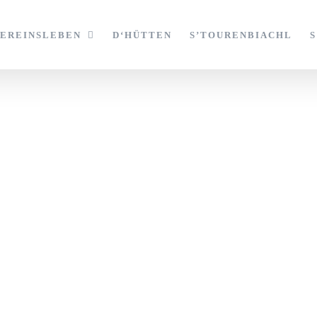
VEREINSLEBEN
D‘HÜTTEN
S’TOURENBIACHL
auf wir stolz s