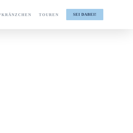
SEI DABEI!
S‘KRÄNZCHEN
TOUREN
ind.