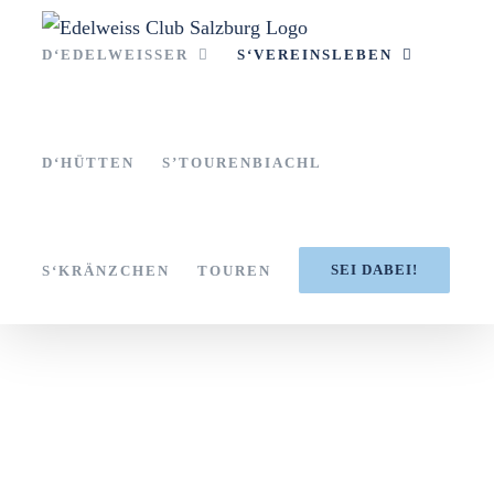
Zum
Inhalt
D‘EDELWEISSER
S‘VEREINSLEBEN
springen
D‘HÜTTEN
S’TOURENBIACHL
SEI DABEI!
S‘KRÄNZCHEN
TOUREN