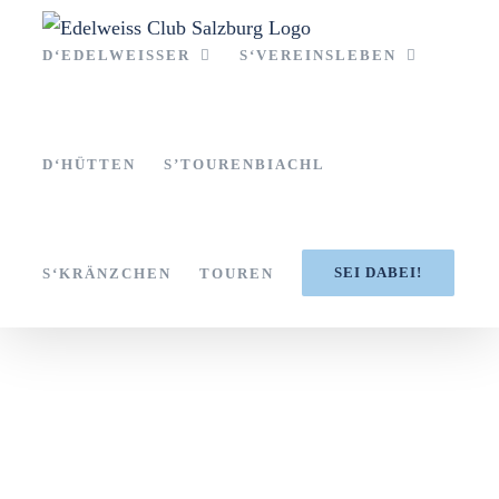
Zum
Inhalt
D‘EDELWEISSER
S‘VEREINSLEBEN
springen
D‘HÜTTEN
S’TOURENBIACHL
SEI DABEI!
S‘KRÄNZCHEN
TOUREN