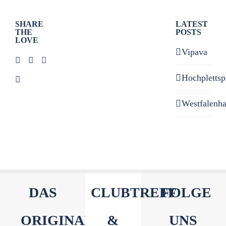
SHARE
LATEST
THE
POSTS
LOVE
Vipava
Hochplettsp
Westfalenh
DAS
CLUBTREFF
FOLGE
ORIGINAL
&
UNS