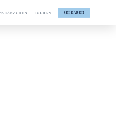
SEI DABEI!
S‘KRÄNZCHEN
TOUREN
rung