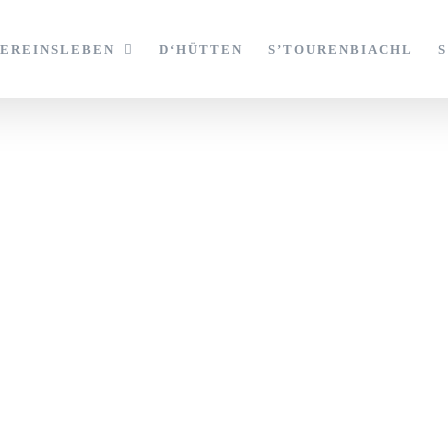
VEREINSLEBEN
D‘HÜTTEN
S’TOURENBIACHL
enschutzerklä