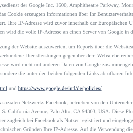
lysedienst der Google Inc. 1600, Amphitheatre Parkway, Mou
as Cookie erzeugten Informationen über Ihr Benutzerverhalt
rt. Ihre IP-Adresse wird zuvor innerhalb der Europäischen U
n wird die volle IP-Adresse an einen Server von Google in 
tzung der Website auszuwerten, um Reports über die Website
 verbundene Dienstleistungen gegenüber dem Websitebetreib
dresse wird nicht mit anderen Daten von Google zusammenge
sondere die unter den beiden folgenden Links abrufbaren Inf
html
und
https://www.google.de/intl/de/policies/
s sozialen Netzwerks Facebook, betrieben von den Unterneh
1 S. California Avenue, Palo Alto, CA 94303, USA. Diese Plu
her zugleich bei Facebook als Nutzer registriert und eingelo
technischen Gründen Ihre IP-Adresse. Auf die Verwendung di