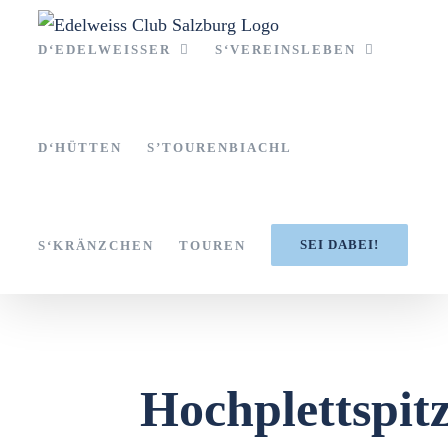
Zum
Inhalt
D‘EDELWEISSER
S‘VEREINSLEBEN
springen
D‘HÜTTEN
S’TOURENBIACHL
SEI DABEI!
S‘KRÄNZCHEN
TOUREN
Hochplettspit