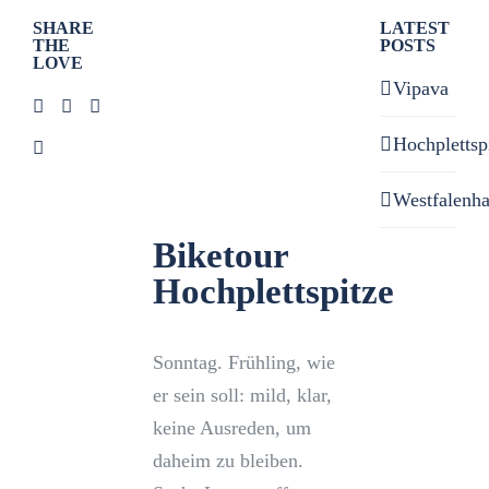
Zeige
SHARE
LATEST
THE
POSTS
grösseres
LOVE
Bild
Vipava
Hochplettsp
Westfalenh
Biketour
Hochplettspitze
Sonntag. Frühling, wie
er sein soll: mild, klar,
keine Ausreden, um
daheim zu bleiben.