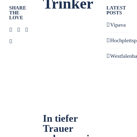
Trinker
SHARE
LATEST
THE
POSTS
LOVE
Zeige
Vipava
grösseres
Bild
Hochplettsp
Westfalenh
In tiefer
Trauer