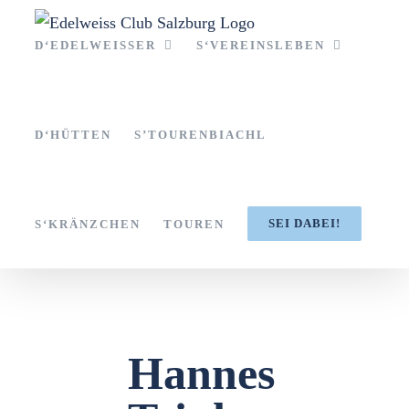
Zum
Inhalt
D‘EDELWEISSER
S‘VEREINSLEBEN
springen
D‘HÜTTEN
S’TOURENBIACHL
SEI DABEI!
S‘KRÄNZCHEN
TOUREN
Hannes