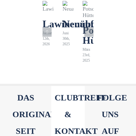
Lawinenübung
Neuaufnahmen
Potsdamer
Januar
Juni
Hütte
12th,
30th,
2026
2025
März
23rd,
2025
DAS
CLUBTREFF
FOLGE
ORIGINAL
&
UNS
SEIT
KONTAKT
AUF