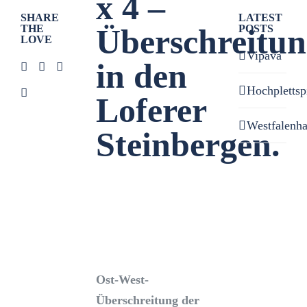
x 4 –
SHARE
LATEST
THE
POSTS
Überschreitu
LOVE
Vipava
in den
Hochplettsp
Loferer
Westfalenh
Steinbergen.
Zeige
grösseres
Bild
Ost-West-
Überschreitung der