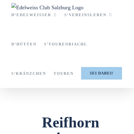
Zum
Inhalt
D‘EDELWEISSER
S‘VEREINSLEBEN
springen
D‘HÜTTEN
S’TOURENBIACHL
SEI DABEI!
S‘KRÄNZCHEN
TOUREN
Reifhorn