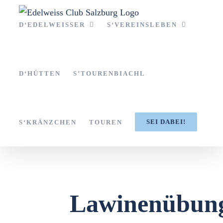
Zum
Inhalt
D‘EDELWEISSER
S‘VEREINSLEBEN
springen
D‘HÜTTEN
S’TOURENBIACHL
SEI DABEI!
S‘KRÄNZCHEN
TOUREN
Lawinenübun