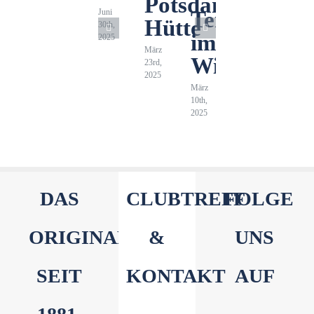
Potsdamer
Juni
Tennengebir
Hütte
30th,
im
2025
März
Winter
23rd,
2025
März
10th,
2025
DAS
CLUBTREFF
FOLGE
ORIGINAL
&
UNS
SEIT
KONTAKT
AUF