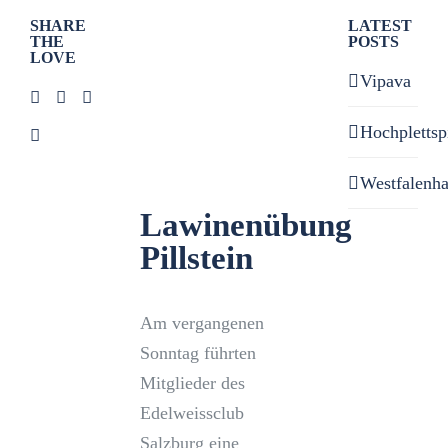
Zeige
SHARE
LATEST
THE
POSTS
grösseres
LOVE
Bild
Vipava
Hochplettsp
Westfalenh
Lawinenübung
Pillstein
Am vergangenen
Sonntag führten
Mitglieder des
Edelweissclub
Salzburg eine