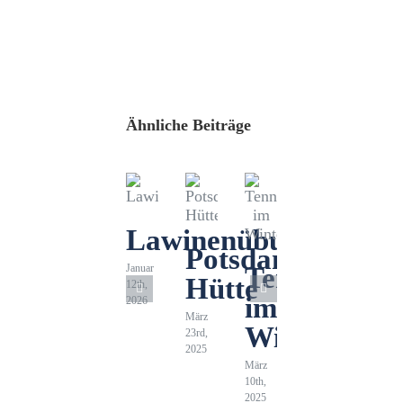
Ähnliche Beiträge
Lawinenübung
Potsdamer
Januar
Tennengebir
Hütte
12th,
im
2026
März
Winter
23rd,
2025
März
10th,
2025