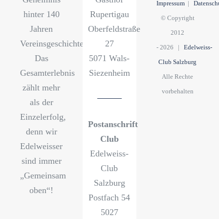
Impressum
|
Datensch
hinter 140
Rupertigau
© Copyright
Jahren
Oberfeldstraße
2012
Vereinsgeschichte?
27
-
2026 |
Edelweiss-
Das
5071 Wals-
Club Salzburg
Gesamterlebnis
Siezenheim
Alle Rechte
zählt mehr
vorbehalten
als der
Einzelerfolg,
Postanschrift
denn wir
Club
Edelweisser
Edelweiss-
sind immer
Club
„Gemeinsam
Salzburg
oben“!
Postfach 54
5027