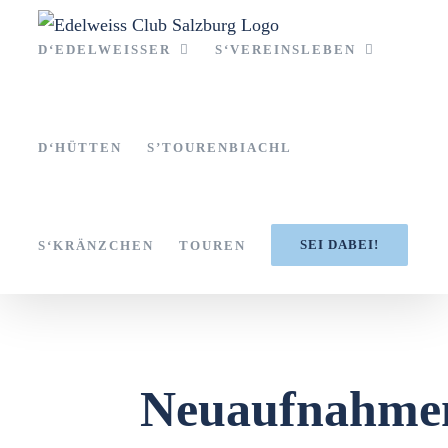
Zum
Inhalt
D‘EDELWEISSER
S‘VEREINSLEBEN
springen
D‘HÜTTEN
S’TOURENBIACHL
SEI DABEI!
S‘KRÄNZCHEN
TOUREN
Neuaufnahme