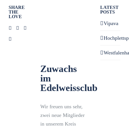
Zeige
SHARE
LATEST
THE
POSTS
grösseres
LOVE
Bild
Vipava
Hochplettsp
Westfalenh
Zuwachs
im
Edelweissclub
Wir freuen uns sehr,
zwei neue Mitglieder
in unserem Kreis