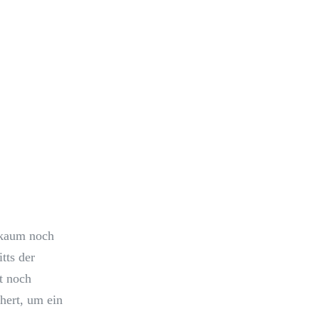
 kaum noch
tts der
t noch
hert, um ein