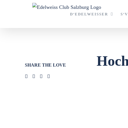
Zum
Inhalt
D‘EDELWEISSER
S‘
springen
Hoch
SHARE THE LOVE
Zeige
grösseres
Bild