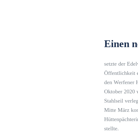
Einen n
setzte der Ede
Öffentlichkeit 
den Werfener H
Oktober 2020 w
Stahlseil verl
Mitte März kon
Hüttenpächteri
stellte.