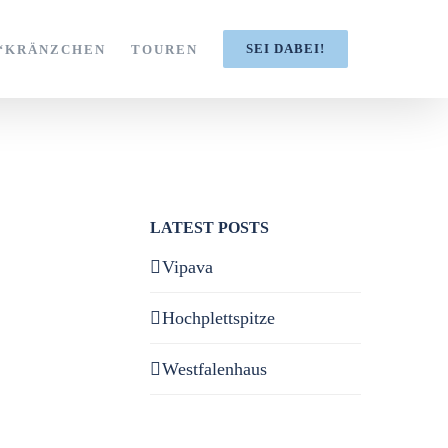
SEI DABEI!
S‘KRÄNZCHEN
TOUREN
LATEST POSTS
Vipava
Hochplettspitze
Westfalenhaus