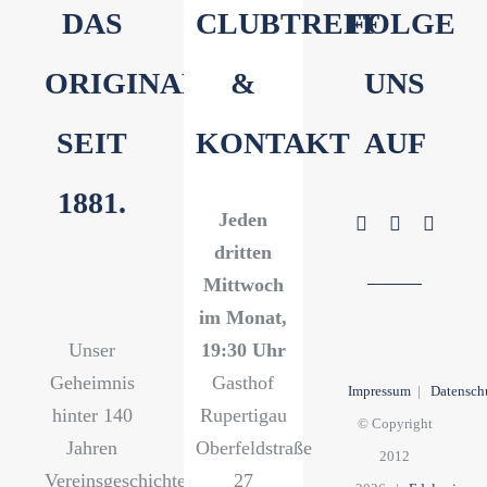
DAS
CLUBTREFF
FOLGE
ORIGINAL
&
UNS
SEIT
KONTAKT
AUF
1881.
Jeden
dritten
Mittwoch
im Monat,
Unser
19:30 Uhr
Geheimnis
Gasthof
Impressum
|
Datensch
hinter 140
Rupertigau
© Copyright
Jahren
Oberfeldstraße
2012
Vereinsgeschichte?
27