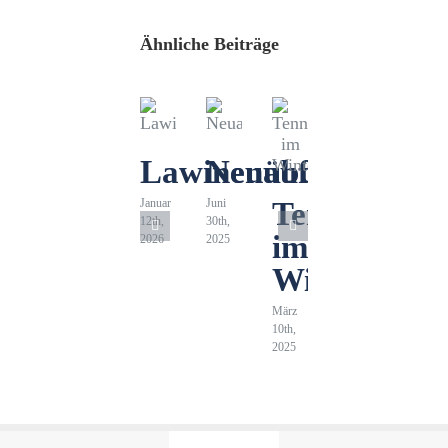
Ähnliche Beiträge
Lawinenübung
Neuaufnahmen
Januar
Juni
Tennengebir
12th,
30th,
im
2026
2025
Winter
März
10th,
2025