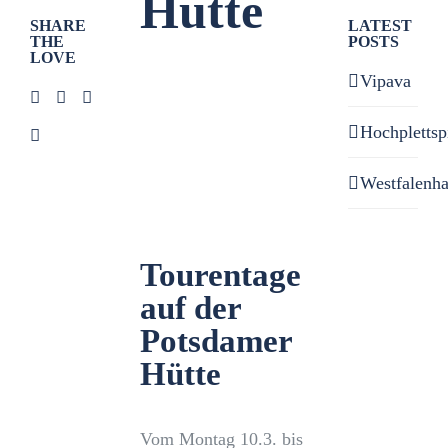
Hütte
SHARE
LATEST
THE
POSTS
LOVE
Zeige
Vipava
grösseres
Bild
Hochplettsp
Westfalenh
Tourentage
auf der
Potsdamer
Hütte
Vom Montag 10.3. bis