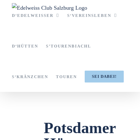
Zum
Inhalt
D‘EDELWEISSER
S‘VEREINSLEBEN
springen
D‘HÜTTEN
S’TOURENBIACHL
SEI DABEI!
S‘KRÄNZCHEN
TOUREN
Potsdamer