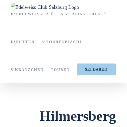
Zum
Inhalt
D‘EDELWEISSER
S‘VEREINSLEBEN
springen
D‘HÜTTEN
S’TOURENBIACHL
SEI DABEI!
S‘KRÄNZCHEN
TOUREN
Hilmersberg