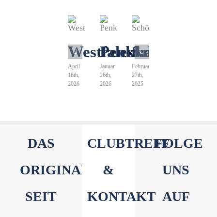
Westfalenhaus
Penkkopf
Schöpfing
April
Januar
Februar
16th,
26th,
27th,
2026
2026
2025
DAS
CLUBTREFF
FOLGE
ORIGINAL
&
UNS
SEIT
KONTAKT
AUF