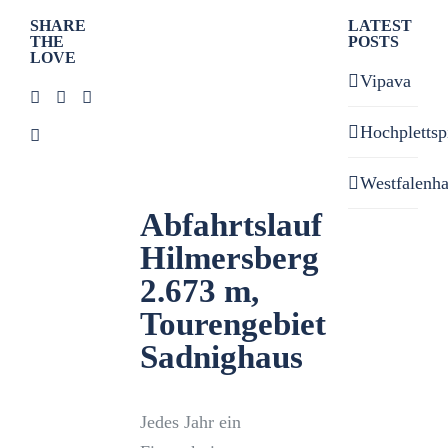
Zeige
SHARE
LATEST
THE
POSTS
grösseres
LOVE
Bild
Vipava
Hochplettsp
Westfalenh
Abfahrtslauf
Hilmersberg
2.673 m,
Tourengebiet
Sadnighaus
Jedes Jahr ein