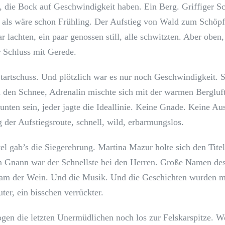
 die Bock auf Geschwindigkeit haben. Ein Berg. Griffiger S
 als wäre schon Frühling. Der Aufstieg von Wald zum Schöp
aar lachten, ein paar genossen still, alle schwitzten. Aber oben
 Schluss mit Gerede.
Startschuss. Und plötzlich war es nur noch Geschwindigkeit. 
h den Schnee, Adrenalin mischte sich mit der warmen Bergluft
 unten sein, jeder jagte die Ideallinie. Keine Gnade. Keine Au
 der Aufstiegsroute, schnell, wild, erbarmungslos.
l gab’s die Siegerehrung. Martina Mazur holte sich den Titel
 Gnann war der Schnellste bei den Herren. Große Namen des
am der Wein. Und die Musik. Und die Geschichten wurden mi
uter, ein bisschen verrückter.
en die letzten Unermüdlichen noch los zur Felskarspitze. W