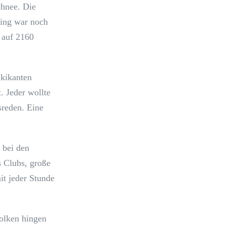
chnee. Die
fing war noch
, auf 2160
Skikanten
. Jeder wollte
sreden. Eine
 bei den
 Clubs, große
t jeder Stunde
olken hingen