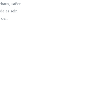
rhaus, saßen
ie es sein
 den