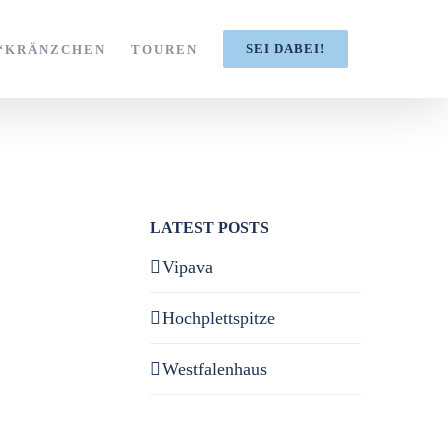
SEI DABEI!
S‘KRÄNZCHEN
TOUREN
LATEST POSTS
Vipava
Hochplettspitze
Westfalenhaus