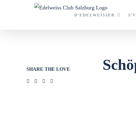
Zum
Inhalt
D‘EDELWEISSER
S‘
springen
Schö
SHARE THE LOVE
Zeige
grösseres
Bild