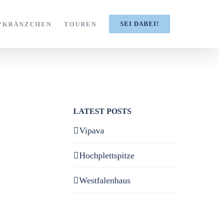
SEI DABEI!
S‘KRÄNZCHEN
TOUREN
LATEST POSTS
Vipava
Hochplettspitze
Westfalenhaus