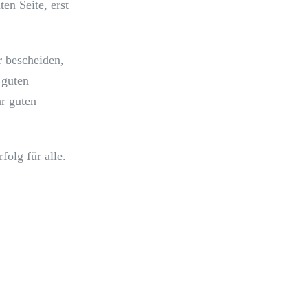
en Seite, erst
r bescheiden,
 guten
r guten
olg für alle.