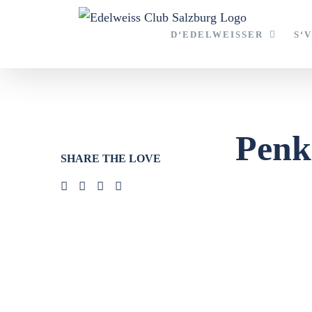
Zum
Inhalt
D‘EDELWEISSER
S‘
springen
Penk
SHARE THE LOVE
Zeige
grösseres
Bild