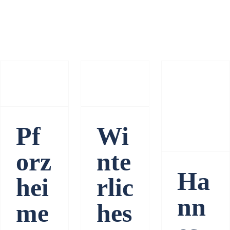
Pforzheimer
Winterliches
Hütte
Intermezzo
Hannes
Trinker
Pf
Wi
orz
nte
Ha
hei
rlic
nn
me
hes