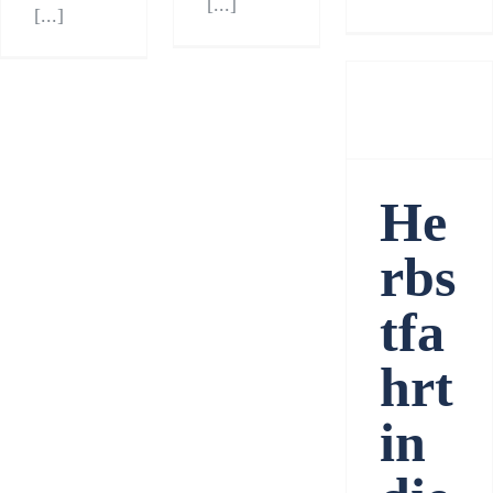
[...]
[...]
Herbstf
in die
Dolomit
He
rbs
tfa
hrt
in