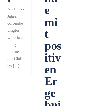
e
Nach drei
Jahren
mi
coronabe
t
dingter
Unterbrec
pos
hung
konnte
itiv
der Club
en
im [...]
Er
ge
bni