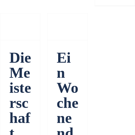
Ein
Wochenende
Die
mit
Meisterschaft
positiven
Ergebnissen
Die
Ei
Me
n
iste
Wo
rsc
che
haf
ne
t
nd