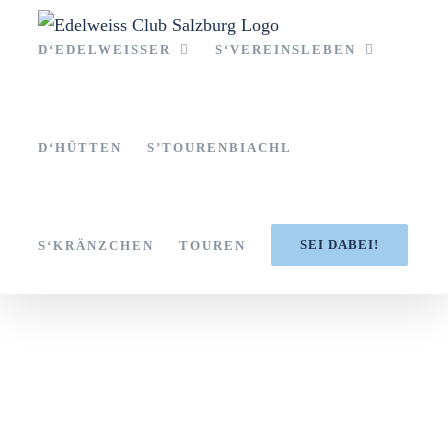
Zum
Inhalt
D‘EDELWEISSER
S‘VEREINSLEBEN
springen
D‘HÜTTEN
S’TOURENBIACHL
SEI DABEI!
S‘KRÄNZCHEN
TOUREN