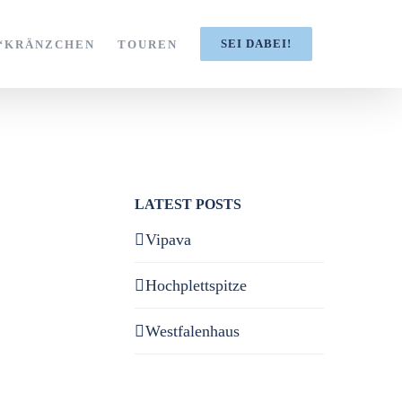
SEI DABEI!
S‘KRÄNZCHEN
TOUREN
LATEST POSTS
Vipava
Hochplettspitze
Westfalenhaus