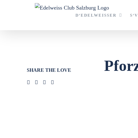
Zum
Inhalt
D‘EDELWEISSER
S‘
springen
Pfor
SHARE THE LOVE
Zeige
grösseres
Bild