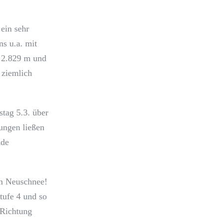
ein sehr
ns u.a. mit
f 2.829 m und
 ziemlich
stag 5.3. über
ungen ließen
nde
cm Neuschnee!
tufe 4 und so
 Richtung