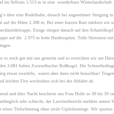
d im Sellrain 1.513 m in eine wunderbare Winterlandschaft.
g‘s über eine Rodelbahn, danach bei angenehmer Steigung in 
l auf die Hütte 2.308 m. Bei einer kurzen Rast stärkten wir u
Speckknödelsuppe. Einige stiegen danach auf den Schartelkop
uppe auf die 2.975 m hohe Haidenspitze. Tolle Skitouren mit
hängen.
te es noch gut mit uns gemeint und so erreichten wir am Dien
 den 3.081 hohen Zwieselbacher Roßkogel. Die Schneebeding
ieg etwas zweifeln, waren aber dann recht brauchbar! Trage
d leichter Firn wechselten sich bei der Abfahrt ab.
end und über Nacht bescherte uns Frau Holle so 30 bis 50 
anfänglich sehr schlecht, der Lawinenbericht meldete untere S
r einen Tiefschneetag ohne steile Gipfelanstiege. Wir spurten