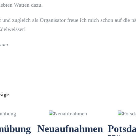
iebten Watten dazu.
 und zugleich als Organisator freue ich mich schon auf die n
Edelweisser!
auer
räge
nübung
Neuaufnahmen
Potsd