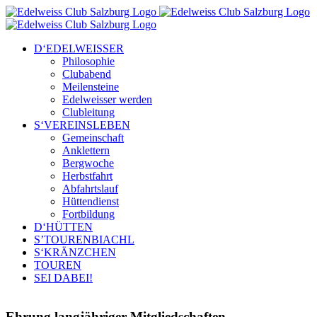
Zum
Inhalt
springen
D‘EDELWEISSER
Philosophie
Clubabend
Meilensteine
Edelweisser werden
Clubleitung
S‘VEREINSLEBEN
Gemeinschaft
Anklettern
Bergwoche
Herbstfahrt
Abfahrtslauf
Hüttendienst
Fortbildung
D‘HÜTTEN
S’TOURENBIACHL
S‘KRÄNZCHEN
TOUREN
SEI DABEI!
Ehrung langjähriger Mitgliedschaften