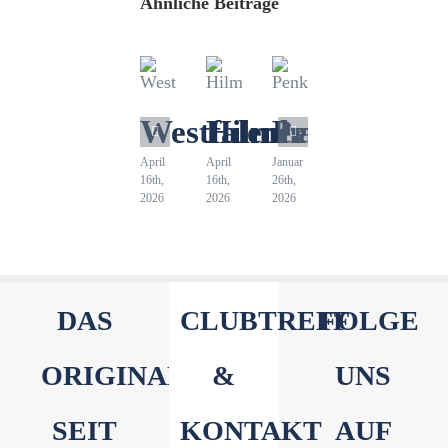
Ähnliche Beiträge
Westfalenhaus
Hilmersberg
Penkkopf
April
April
Januar
16th,
16th,
26th,
2026
2026
2026
DAS
CLUBTREFF
FOLGE
ORIGINAL
&
UNS
SEIT
KONTAKT
AUF