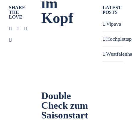
im
SHARE
LATEST
THE
POSTS
Kopf
LOVE
Vipava
Zeige
Hochplettsp
grösseres
Bild
Westfalenh
Double
Check zum
Saisonstart