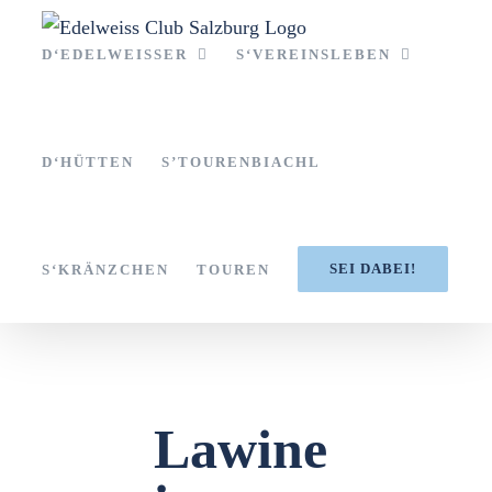
Zum
Inhalt
D‘EDELWEISSER
S‘VEREINSLEBEN
springen
D‘HÜTTEN
S’TOURENBIACHL
SEI DABEI!
S‘KRÄNZCHEN
TOUREN
Lawine