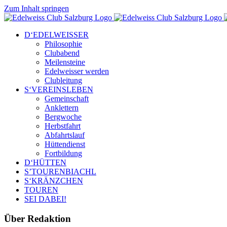
Zum Inhalt springen
D‘EDELWEISSER
Philosophie
Clubabend
Meilensteine
Edelweisser werden
Clubleitung
S‘VEREINSLEBEN
Gemeinschaft
Anklettern
Bergwoche
Herbstfahrt
Abfahrtslauf
Hüttendienst
Fortbildung
D‘HÜTTEN
S’TOURENBIACHL
S‘KRÄNZCHEN
TOUREN
SEI DABEI!
Über
Redaktion